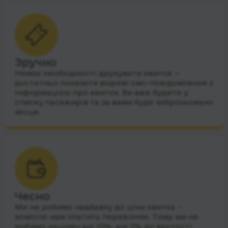
Зручно
Немає необхідності друкувати квиток —
достатньо показати водієві смс-повідомлення з
інформацією про квиток. Ви вже будете у
списку пасажирів та за вами буде заброньовано
місце.
Чесно
Ми не робимо надбавку до ціни квитка –
комісію нам платить перевізник. Тому ми не
робимо націнку ані 10%, ані 2% до вартості