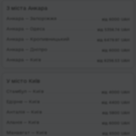
З міста Анкара
Анкара — Запоріжжя
від 6000 UAH
Анкара — Одеса
від 5356.74 UAH
Анкара — Кропивницький
від 6479.97 UAH
Анкара — Дніпро
від 6000 UAH
Анкара — Київ
від 6256.53 UAH
У місто Київ
Стамбул — Київ
від 4000 UAH
Едірне — Київ
від 4400 UAH
Анталія — Київ
від 5800 UAH
Аланія — Київ
від 6000 UAH
Манавгат — Київ
від 6500 UAH