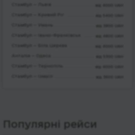
Стамбул — Львів
від 4000 UAH
Стамбул — Кривий Ріг
від 5400 UAH
Стамбул — Умань
від 3800 UAH
Стамбул — Івано-Франківськ
від 4800 UAH
Стамбул — Біла Церква
від 4000 UAH
Анталія — Одеса
від 5300 UAH
Стамбул — Тернопіль
від 4000 UAH
Стамбул — Ізмаїл
від 3600 UAH
Популярні рейси