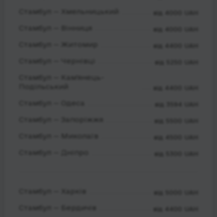
Стамбул — Хмельницький
від 4000 UAH
Стамбул — Вінниця
від 4000 UAH
Стамбул — Житомир
від 4400 UAH
Стамбул — Чернівці
від 5250 UAH
Стамбул — Кам'янець-
Подільський
від 4400 UAH
Стамбул — Одеса
від 3594 UAH
Стамбул — Запоріжжя
від 5500 UAH
Стамбул — Миколаїв
від 4500 UAH
Стамбул — Дніпро
від 5300 UAH
Стамбул — Харків
від 5000 UAH
Стамбул — Бердичів
від 4400 UAH