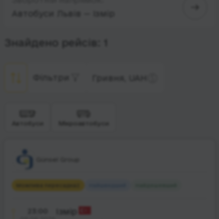
Автобуси Львів — Ізмір
Знайдено рейсів: 1
Фільтри
Гривня, UAH
Автобуси
Мікроавтобуси
Günsel Group
Можлива пересадка
2
Найшвидший
Найдешевший
23:00
Ізмір