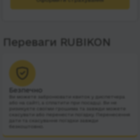
Переваги RUBIKON
Безпечно
Ви можете забронювати квиток у диспетчера
або на сайті, а сплатити при посадці. Ви не
ризикуєте своїми грошима та завжди можете
скасувати або перенести поїздку. Перенесення
дати та скасування поїздки завжди
безкоштовно.