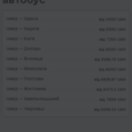
Ізмір — Одеса
від 5400 UAH
Ізмір — Харків
від 6300 UAH
Ізмір — Київ
від 7250 UAH
Ізмір — Дніпро
від 6000 UAH
Ізмір — Вінниця
від 6266.76 UAH
Ізмір — Миколаїв
від 6000 UAH
Ізмір — Полтава
від 6926.87 UAH
Ізмір — Житомир
від 6273.2 UAH
Ізмір — Хмельницький
від 7809 UAH
Ізмір — Чернівці
від 6256.53 UAH