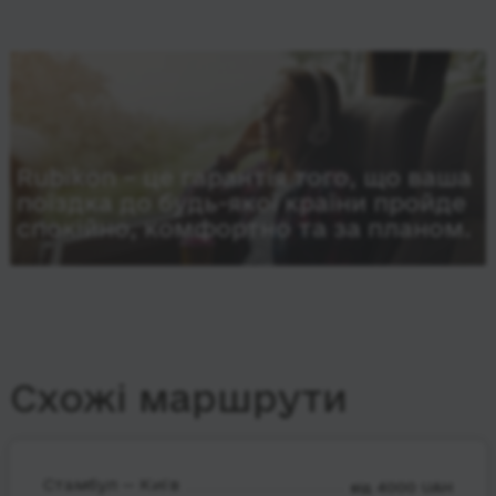
Rubikon – це гарантія того, що ваша
поїздка до будь-якої країни пройде
спокійно, комфортно та за планом.
Схожі маршрути
Стамбул — Київ
від 4000 UAH