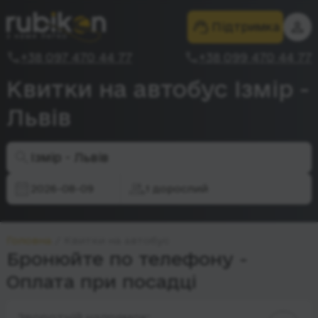
Підтримка
+38 097 470 44 77
+38 099 470 44 77
Квитки на автобус Ізмір -
Львів
Ізмір - Львів
2026-08-09
1 дорослий
Головна
Квитки на автобус
Бронюйте по телефону -
Оплата при посадці
Зворотній напрямок: