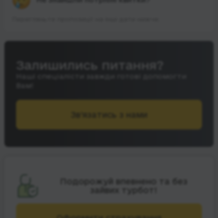
Перегляньте пропозиції на інші дати нижче.
Залишились питання?
Наші спеціалісти завжди готові допомогти
Вам!
Зв’язатись з нами
Подорожуй впевнено та без
зайвих турбот!
Оформити страхування