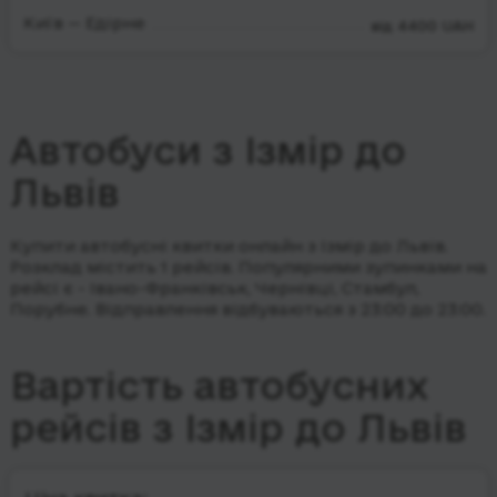
Київ — Едірне
від 4400 UAH
Автобуси з Ізмір до
Львів
Купити автобусні квитки онлайн з Ізмір до Львів.
Розклад містить 1 рейсів.
Популярними зупинками на
рейсі є - Івано-Франківськ, Чернівці, Стамбул,
Порубне.
Відправлення відбуваються з 23:00 до 23:00.
Вартість автобусних
рейсів з Ізмір до Львів