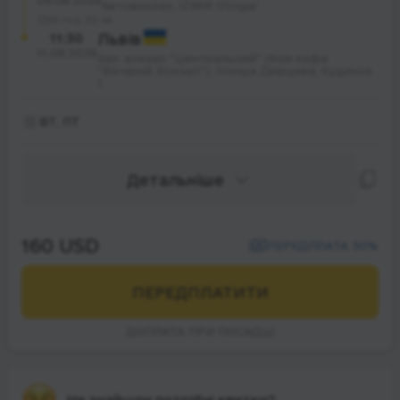
09.08.2026
Автовокзал, IZMIR Otogar
36 год. 30 хв.
11:30
Львів
11.08.2026
Зал. вокзал "Центральний" (біля кафе
"Вечірній Вокзал"), площа Двірцева; будинок
1
ВТ, ПТ
Детальніше
160 USD
ПЕРЕДПЛАТА 30%
ПЕРЕДПЛАТИТИ
ДОПЛАТА ПРИ ПОСАДЦІ
Не знайшли потрібні квитки?