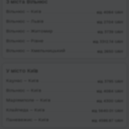
З міста Вільнюс
Вільнюс — Київ
від 4084 UAH
Вільнюс — Львів
від 2704 UAH
Вільнюс — Житомир
від 3739 UAH
Вільнюс — Рівне
від 3312.74 UAH
Вільнюс — Хмельницький
від 2650 UAH
У місто Київ
Каунас — Київ
від 3795 UAH
Вільнюс — Київ
від 4084 UAH
Маріямполе — Київ
від 4300 UAH
Клайпеда — Київ
від 5640.01 UAH
Паневежис — Київ
від 4586.87 UAH