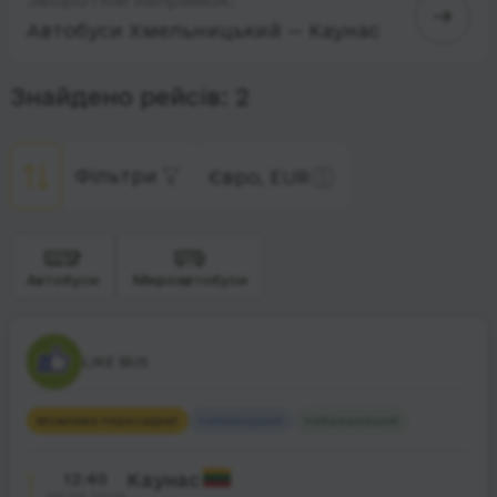
Автобуси Хмельницький — Каунас
Знайдено рейсів: 2
Фільтри
Євро, EUR
Автобуси
Мікроавтобуси
LIKE BUS
Можлива пересадка
1
Найшвидший
Найдешевший
12:40
Каунас