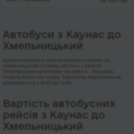
від 4550 UAH
Автобуси з Каунас до
Хмельницький
Купити автобусні квитки онлайн з Каунас до
Хмельницький. Розклад містить 2 рейсів.
Популярними зупинками на рейсі є - Варшава,
Люблін, Білосток, Львів, Тернопіль.
Відправлення
відбуваються з 12:40 до 12:40.
Вартість автобусних
рейсів з Каунас до
Хмельницький