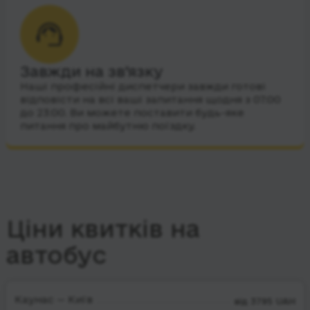
Завжди на зв’язку
Наші професійні диспетчери завжди готові
відповісти на всі ваші запитання щодня з 07:00
до 23:00. Ви можете поставити будь-яке
питання про майбутню поїздку.
Ціни квитків на
автобус
Каунас — Київ
від 3795 UAH