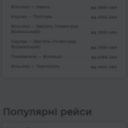
Вільнюс — Умань
від 3800 UAH
Каунас — Полтава
від 4350 UAH
Вільнюс — Звягель (Новоград
Волинський)
від 3500 UAH
Каунас — Звягель (Новоград
Волинський)
від 3500 UAH
Паневежис — Вінниця
від 6384 UAH
Вільнюс — Тернопіль
від 3400 UAH
Популярні рейси