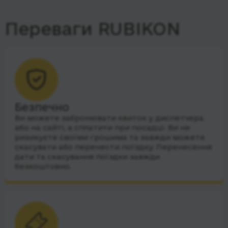
Переваги RUBIKON
Безпечно
Ви можете забронювати квиток у диспетчера
або на сайті, а сплатити при посадці. Ви не
ризикуєте своїми грошима та завжди можете
скасувати або перенести поїздку. Перенесення
дати та скасування поїздки завжди
безкоштовно.