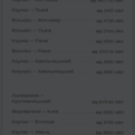
від 4077.22 UAH
Каунас — Львів
від 2415 UAH
Вільнюс — Житомир
від 3739 UAH
Вільнюс — Львів
від 2704 UAH
Каунас — Рівне
від 3300 UAH
Вільнюс — Рівне
від 3312.74 UAH
Каунас — Хмельницький
від 2650 UAH
Вільнюс — Хмельницький
від 2650 UAH
Паневежис —
Кропивницький
від 6115.83 UAH
Маріямполе — Київ
від 4300 UAH
Каунас — Вінниця
від 3750 UAH
Каунас — Умань
від 3800 UAH