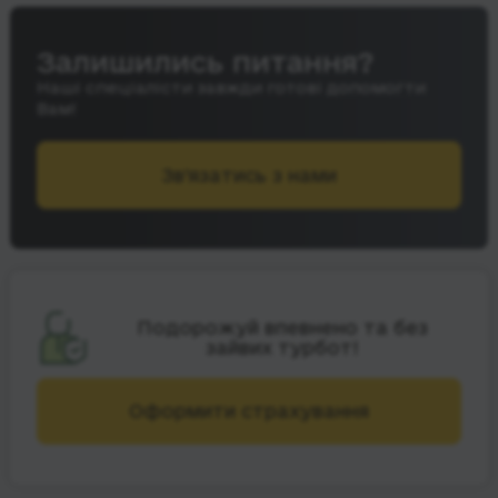
Залишились питання?
Наші спеціалісти завжди готові допомогти
Вам!
Зв’язатись з нами
Подорожуй впевнено та без
зайвих турбот!
Оформити страхування