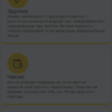
Зручно
Немає необхідності друкувати квиток —
достатньо показати водієві смс-повідомлення з
інформацією про квиток. Ви вже будете у
списку пасажирів та за вами буде заброньовано
місце.
Чесно
Ми не робимо надбавку до ціни квитка –
комісію нам платить перевізник. Тому ми не
робимо націнку ані 10%, ані 2% до вартості
проїзду.