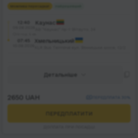
Можлива пересадка
1
Найдешевший
12:40
Каунас
09.08.2026
АВ "Каунас" пр-т Вітауто, 24
19 год. 5 хв.
07:45
Хмельницький
10.08.2026
KLR Bus Terminal вул. Вінницьке шосе, 12/2
Детальніше
2650 UAH
ПЕРЕДПЛАТА 30%
ПЕРЕДПЛАТИТИ
ДОПЛАТА ПРИ ПОСАДЦІ