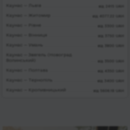
Каунас — Львів
від 2415 UAH
Каунас — Житомир
від 4077.22 UAH
Каунас — Рівне
від 3300 UAH
Каунас — Вінниця
від 3750 UAH
Каунас — Умань
від 3800 UAH
Каунас — Звягель (Новоград
Волинський)
від 3500 UAH
Каунас — Полтава
від 4350 UAH
Каунас — Тернопіль
від 3400 UAH
Каунас — Кропивницький
від 5606.18 UAH