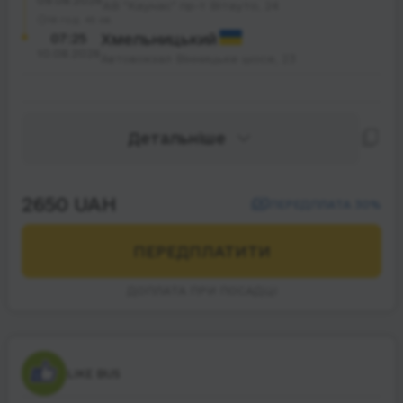
09.08.2026
АВ "Каунас" пр-т Вітауто, 24
18 год. 45 хв.
07:25
Хмельницький
10.08.2026
Автовокзал Вінницьке шосе, 23
Детальніше
2650 UAH
ПЕРЕДПЛАТА 30%
ПЕРЕДПЛАТИТИ
ДОПЛАТА ПРИ ПОСАДЦІ
LIKE BUS