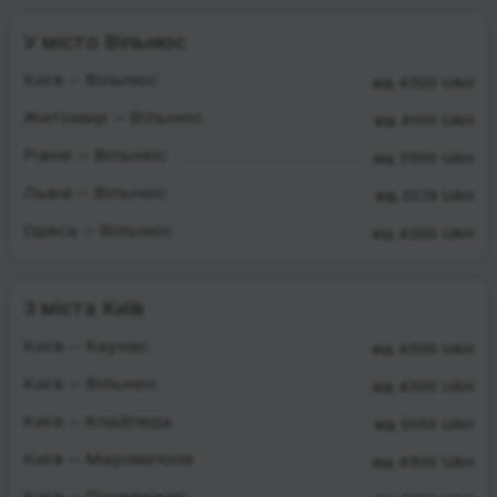
У місто Вільнюс
Київ — Вільнюс
від 4300 UAH
Житомир — Вільнюс
від 4100 UAH
Рівне — Вільнюс
від 3300 UAH
Львів — Вільнюс
від 3278 UAH
Одеса — Вільнюс
від 4200 UAH
З міста Київ
Київ — Каунас
від 4300 UAH
Київ — Вільнюс
від 4300 UAH
Київ — Клайпеда
від 5550 UAH
Київ — Маріямполе
від 4300 UAH
Київ — Паневежис