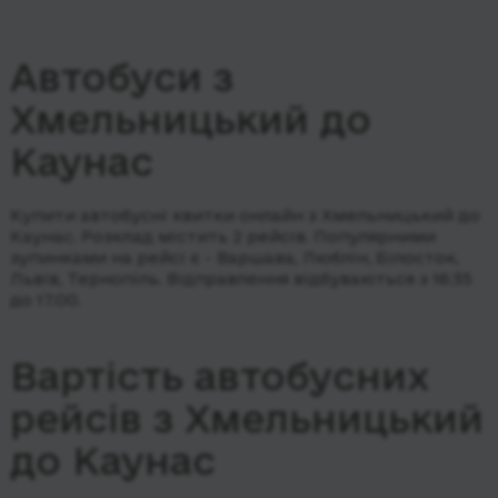
Автобуси з
Хмельницький до
Каунас
Купити автобусні квитки онлайн з Хмельницький до
Каунас. Розклад містить 2 рейсів.
Популярними
зупинками на рейсі є - Варшава, Люблін, Білосток,
Львів, Тернопіль.
Відправлення відбуваються з 16:35
до 17:00.
Вартість автобусних
рейсів з Хмельницький
до Каунас