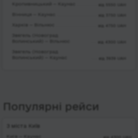
Кропивницький — Каунас
від 5550 UAH
Вінниця — Каунас
від 3750 UAH
Харків — Вільнюс
від 4750 UAH
Звягель (Новоград
Волинський) — Вільнюс
від 4300 UAH
Звягель (Новоград
Волинський) — Каунас
від 3939 UAH
Популярні рейси
З міста Київ
Київ — Каунас
від 4300 UAH