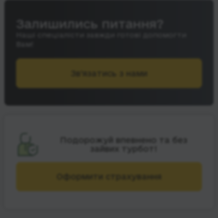
Залишились питання?
Наші спеціалісти завжди готові допомогти
Вам!
Зв’язатись з нами
Подорожуй впевнено та без
зайвих турбот!
Оформити страхування