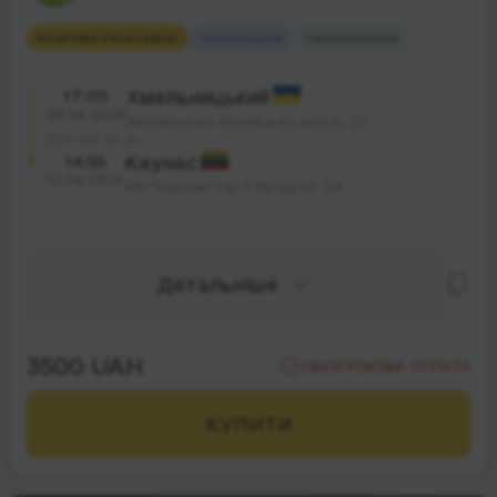
Можлива пересадка
1
Найшвидший
Найдешевший
17:00
Хмельницький
09.08.2026
Автовокзал Вінницьке шосе, 23
21 год. 55 хв.
14:55
Каунас
10.08.2026
АВ "Каунас" пр-т Вітауто, 24
Детальніше
3500 UAH
ОБОВ’ЯЗКОВА ОПЛАТА
КУПИТИ