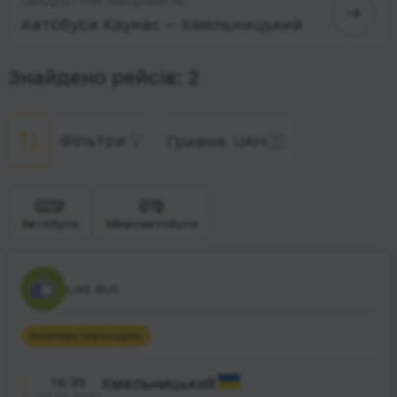
Автобуси Каунас — Хмельницький
Знайдено рейсів: 2
Фільтри
Гривня, UAH
Автобуси
Мікроавтобуси
LIKE BUS
Можлива пересадка
1
16:35
Хмельницький