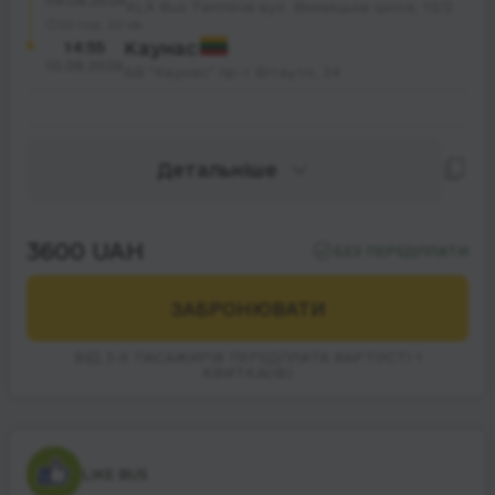
09.08.2026
KLR Bus Terminal вул. Вінницьке шосе, 12/2
22 год. 20 хв.
14:55
Каунас
10.08.2026
АВ "Каунас" пр-т Вітауто, 24
Детальніше
3600 UAH
БЕЗ ПЕРЕДПЛАТИ
ЗАБРОНЮВАТИ
ВІД 3-Х ПАСАЖИРІВ ПЕРЕДПЛАТА ВАРТОСТІ 1
КВИТКА(ІВ)
LIKE BUS