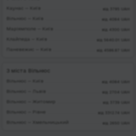
Каунас — Київ
від 3795 UAH
Вільнюс — Київ
від 4084 UAH
Маріямполе — Київ
від 4300 UAH
Клайпеда — Київ
від 5640.01 UAH
Паневежис — Київ
від 4586.87 UAH
З міста Вільнюс
Вільнюс — Київ
від 4084 UAH
Вільнюс — Львів
від 2704 UAH
Вільнюс — Житомир
від 3739 UAH
Вільнюс — Рівне
від 3312.74 UAH
Вільнюс — Хмельницький
від 2650 UAH