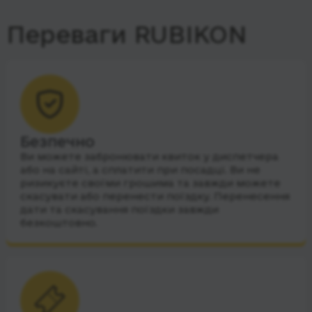
Переваги RUBIKON
Безпечно
Ви можете забронювати квиток у диспетчера
або на сайті, а сплатити при посадці. Ви не
ризикуєте своїми грошима та завжди можете
скасувати або перенести поїздку. Перенесення
дати та скасування поїздки завжди
безкоштовно.