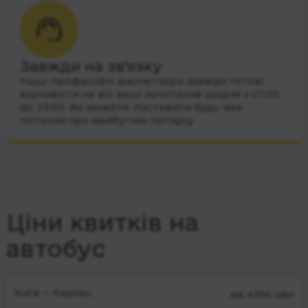
Завжди на зв’язку
Наші професійні диспетчери завжди готові
відповісти на всі ваші запитання щодня з 07:00
до 23:00. Ви можете поставити будь-яке
питання про майбутню поїздку.
Ціни квитків на
автобус
Київ — Каунас
від 4300 UAH