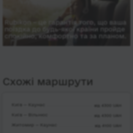
Rubikon – це гарантія того, що ваша
поїздка до будь-якої країни пройде
спокійно, комфортно та за планом.
Схожі маршрути
Київ — Каунас
від 4300 UAH
Київ — Вільнюс
від 4300 UAH
Житомир — Каунас
від 4100 UAH