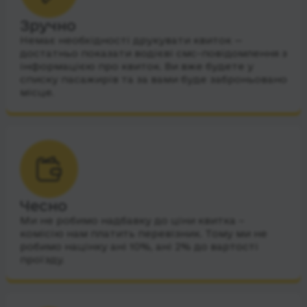
Зручно
Немає необхідності друкувати квиток —
достатньо показати водієві смс-повідомлення з
інформацією про квиток. Ви вже будете у
списку пасажирів та за вами буде заброньовано
місце.
Чесно
Ми не робимо надбавку до ціни квитка –
комісію нам платить перевізник. Тому ми не
робимо націнку ані 10%, ані 2% до вартості
проїзду.