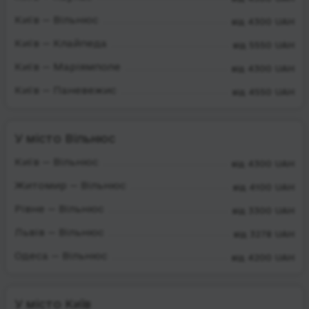
Київ — Вільнюс
від 4300 UAH
Київ — Клайпеда
від 5550 UAH
Київ — Маріямполе
від 4300 UAH
Київ — Паневежис
від 4550 UAH
У місто Вільнюс
Київ — Вільнюс
від 4300 UAH
Житомир — Вільнюс
від 4100 UAH
Рівне — Вільнюс
від 3300 UAH
Львів — Вільнюс
від 3278 UAH
Одеса — Вільнюс
від 4200 UAH
У місто Київ