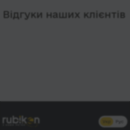
Відгуки наших клієнтів
Укр
Рус