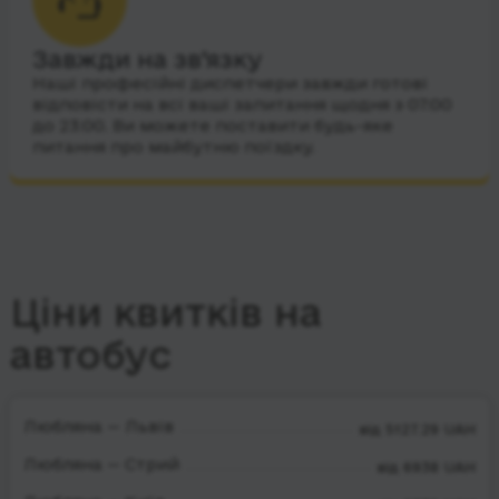
Завжди на зв’язку
Наші професійні диспетчери завжди готові
відповісти на всі ваші запитання щодня з 07:00
до 23:00. Ви можете поставити будь-яке
питання про майбутню поїздку.
Ціни квитків на
автобус
Любляна — Львів
від 5127.29 UAH
Любляна — Стрий
від 6938 UAH