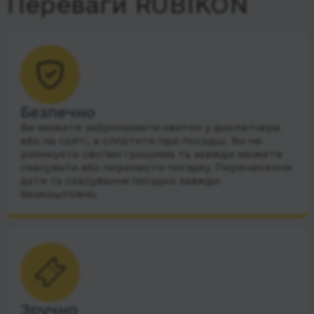
Переваги RUBIKON
Безпечно
Ви можете забронювати квиток у диспетчера
або на сайті, а сплатити при посадці. Ви не
ризикуєте своїми грошима та завжди можете
скасувати або перенести поїздку. Перенесення
дати та скасування поїздки завжди
безкоштовно.
Зручно