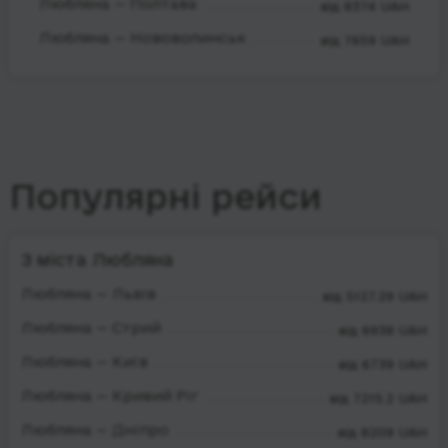
Любляна — Полтава
від 8374 UAH
Любляна — Нововолинськ
від 7659 UAH
Популярні рейси
З міста Любляна
Любляна — Львів
від 5127.29 UAH
Любляна — Стрий
від 6938 UAH
Любляна — Київ
від 6739 UAH
Любляна — Кривий Ріг
від 7215.2 UAH
Любляна — Дніпро
від 8209 UAH