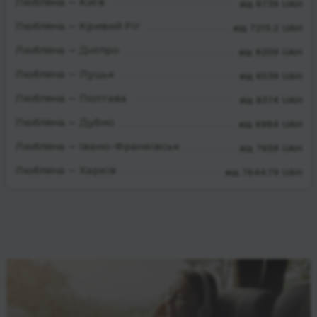
Любляна — Київ
від 6739 UAH
Любляна — Кривий Ріг
від 7215.2 UAH
Любляна — Дніпро
від 8209 UAH
Любляна — Луцьк
від 6539 UAH
Любляна — Полтава
від 8374 UAH
Любляна — Дубно
від 6994 UAH
Любляна — Івано-Франківськ
від 7659 UAH
Любляна — Харків
від 7644.79 UAH