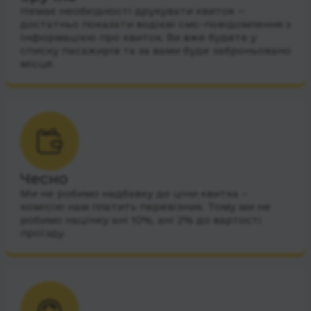
Немає необхідності друкувати квиток —
достатньо показати водієві смс-повідомлення з
інформацією про квиток. Ви вже будете у
списку пасажирів та за вами буде заброньовано
місце.
Чесно
Ми не робимо надбавку до ціни квитка –
комісію нам платить перевізник. Тому ми не
робимо націнку ані 10%, ані 2% до вартості
проїзду.