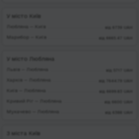
У місто Київ
Любляна — Київ
від 6739 UAH
Марибор — Київ
від 6665.47 UAH
У місто Любляна
Львів — Любляна
від 5717 UAH
Харків — Любляна
від 7644.79 UAH
Київ — Любляна
від 6699.83 UAH
Кривий Ріг — Любляна
від 6600 UAH
Мукачево — Любляна
від 6388 UAH
З міста Київ