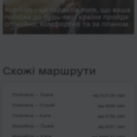
Rubikon – це гарантія того, що ваша
поїздка до будь-якої країни пройде
спокійно, комфортно та за планом.
Схожі маршрути
Любляна — Львів
від 5127.29 UAH
Любляна — Стрий
від 6938 UAH
Любляна — Київ
від 6739 UAH
Марибор — Львів
від 6337 UAH
Марибор — Київ