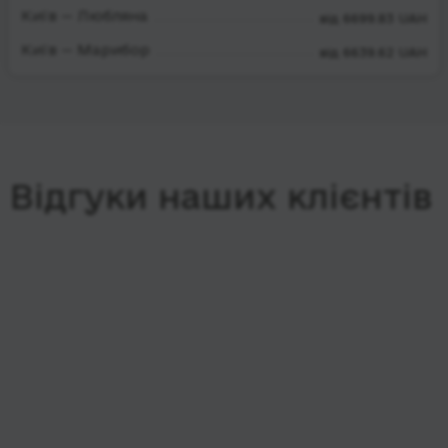
Київ — Любляна
від 6699.83 UAH
Київ — Марибор
від 6639.62 UAH
Відгуки наших клієнтів