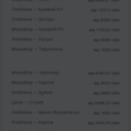
від 6665.47 UAH
Любляна — Кривий Ріг
від 7215.2 UAH
Любляна — Дніпро
від 8209 UAH
Марибор — Кривий Ріг
від 7135.14 UAH
Любляна — Луцьк
від 6539 UAH
Марибор — Тернопіль
від 7629 UAH
Марибор — Чернівці
від 6195.03 UAH
Марибор — Харків
від 9574 UAH
Любляна — Дубно
від 6994 UAH
Целє — Стрий
від 5096.53 UAH
Любляна — Івано-Франківськ
від 7659 UAH
Любляна — Харків
від 7644.79 UAH