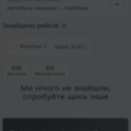
Автобуси Чернівці — Любляна
Знайдено рейсів: 0
Фільтри
Євро, EUR
Автобуси
Мікроавтобуси
Ми нічого не знайшли,
спробуйте щось інше