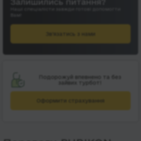
Залишились питання?
Наші спеціалісти завжди готові допомогти
Вам!
Зв’язатись з нами
Подорожуй впевнено та без
зайвих турбот!
Оформити страхування