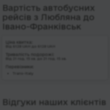
Вартість автобусних
рейсів з Любляна до
Івано-Франківськ
Ціна квитка:
Від 6128 UAH до 6128 UAH
Тривалість подорожі:
Від 21 год. 15 хв. до 21 год. 15 хв.
Перевізники:
Trans-Italy
Відгуки наших клієнтів