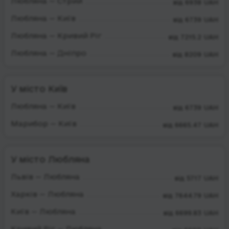
Любляна — Стрий
від 6938 UAH
Любляна — Київ
від 6739 UAH
Любляна — Кривий Ріг
від 7215.2 UAH
Любляна — Дніпро
від 8209 UAH
У місто Київ
Любляна — Київ
від 6739 UAH
Марибор — Київ
від 6665.47 UAH
У місто Любляна
Львів — Любляна
від 5717 UAH
Харків — Любляна
від 7644.79 UAH
Київ — Любляна
від 6699.83 UAH
Кривий Ріг — Любляна