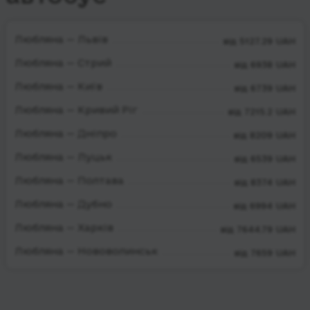
Любляна — Львів
від 5127.29 UAH
Любляна — Стрий
від 6938 UAH
Любляна — Київ
від 6739 UAH
Любляна — Кривий Ріг
від 7215.2 UAH
Любляна — Дніпро
від 8209 UAH
Любляна — Луцьк
від 6539 UAH
Любляна — Полтава
від 8374 UAH
Любляна — Дубно
від 6994 UAH
Любляна — Харків
від 7644.79 UAH
Любляна — Нововолинськ
від 7659 UAH