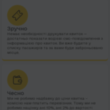
Зручно
Немає необхідності друкувати квиток —
достатньо показати водієві смс-повідомлення з
інформацією про квиток. Ви вже будете у
списку пасажирів та за вами буде заброньовано
місце.
Чесно
Ми не робимо надбавку до ціни квитка –
комісію нам платить перевізник. Тому ми не
робимо націнку ані 10%, ані 2% до вартості