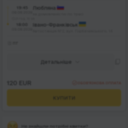
19:45
Любляна
08.08.2026
за домовленістю по трасі
21 год. 15 хв.
18:00
Івано-Франківськ
09.08.2026
Автостанція №2, вул. Горбачевського, 14
ПТ
Детальніше
120 EUR
ОБОВ’ЯЗКОВА ОПЛАТА
КУПИТИ
Не знайшли потрібні квитки?