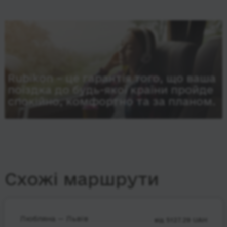
Rubikon – це гарантія того, що ваша
поїздка до будь-якої країни пройде
спокійно, комфортно та за планом.
Схожі маршрути
Любляна — Львів
від 5127.29 UAH