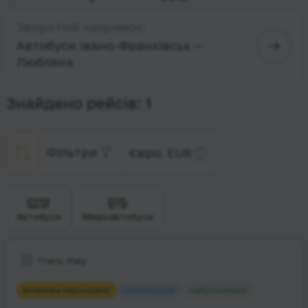
Зворотній напрямок:
Автобуси Івано-Франківськ —
Любляна
Знайдено рейсів: 1
Фільтри
Євро, EUR
Автобуси
Мікроавтобуси
Trans-Italy
Можлива пересадка
1
Найшвидший
Найдешевший