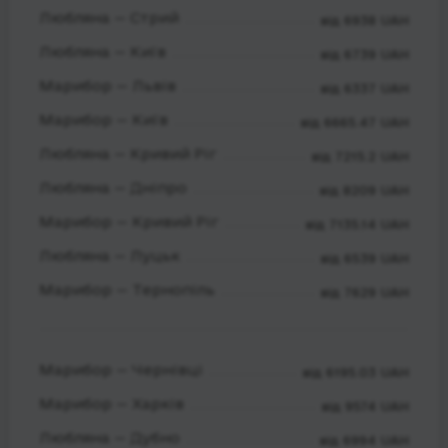
Любляна — Стрий
від 6938 UAH
Любляна — Київ
від 6739 UAH
Марибор — Львів
від 6337 UAH
Марибор — Київ
від 6665.47 UAH
Любляна — Кривий Ріг
від 7215.2 UAH
Любляна — Дніпро
від 8209 UAH
Марибор — Кривий Ріг
від 7135.14 UAH
Любляна — Луцьк
від 6539 UAH
Марибор — Тернопіль
від 7629 UAH
Марибор — Чернівці
від 6195.03 UAH
Марибор — Харків
від 9574 UAH
Любляна — Дубно
від 6994 UAH