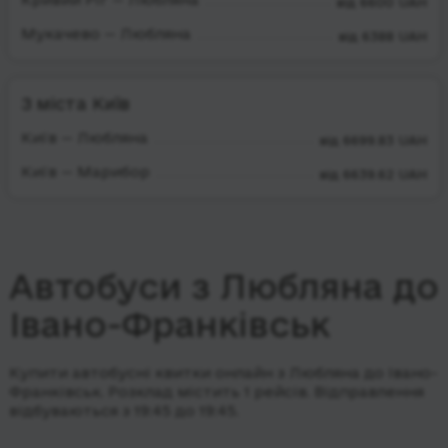
від 6600 UAH
Мукачево — Любляна
від 6388 UAH
З міста Київ
Київ — Любляна
від 6699.83 UAH
Київ — Марибор
від 6639.62 UAH
Автобуси з Любляна до
Івано-Франківськ
Купити автобусні квитки онлайн з Любляна до Івано-
Франківськ. Розклад містить 1 рейсів.
Відправлення
відбуваються з 19:45 до 19:45.