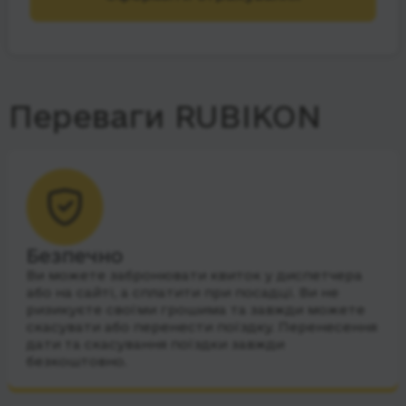
Переваги RUBIKON
Безпечно
Ви можете забронювати квиток у диспетчера
або на сайті, а сплатити при посадці. Ви не
ризикуєте своїми грошима та завжди можете
скасувати або перенести поїздку. Перенесення
дати та скасування поїздки завжди
безкоштовно.