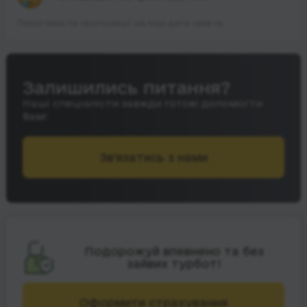
Перегляньте пропозиції на інші дати нижче.
Залишились питання?
Наші спеціалісти завжди готові допомогти
Вам!
Зв’язатись з нами
Подорожуй впевнено та без
зайвих турбот!
Оформити страхування