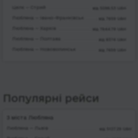
Целє — Стрий
від 5096.53 UAH
Любляна — Івано-Франківськ
від 7659 UAH
Любляна — Харків
від 7644.79 UAH
Любляна — Полтава
від 8374 UAH
Любляна — Нововолинськ
від 7659 UAH
Популярні рейси
З міста Любляна
Любляна — Львів
від 5127.29 UAH