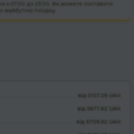
я з 07:00 до 23:00. Ви можете поставити
о майбутню поїздку.
від 5127.29 UAH
від 5677.62 UAH
від 6709.92 UAH