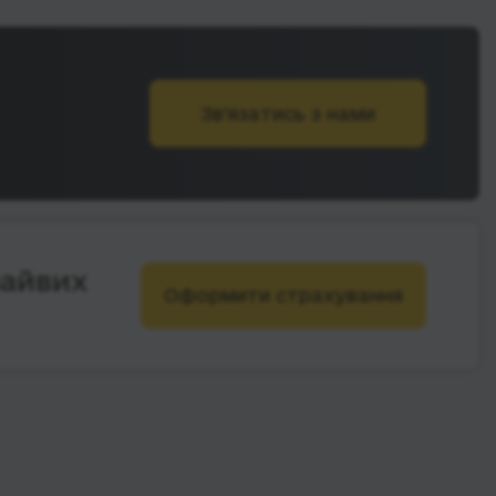
Зв’язатись з нами
зайвих
Оформити страхування