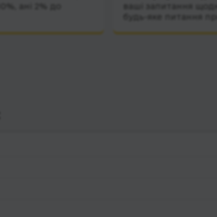
10%, ані 2% до
ваші запитання щодн
будь-яке питання пр
с