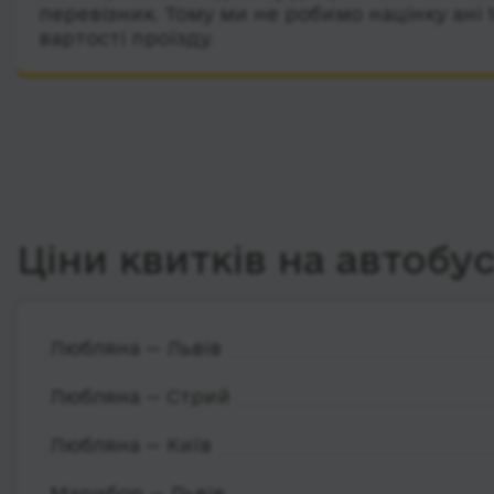
перевізник. Тому ми не робимо націнку ані 
вартості проїзду.
Ціни квитків на автобу
Любляна — Львів
Любляна — Стрий
Любляна — Київ
Марибор — Львів