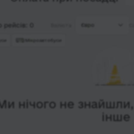
 рейсів: 0
Євро
Валюта
С
уси
Мікроавтобуси
Ми нічого не знайшли
інше