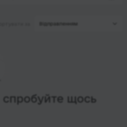
Відправленням
ортувати за
, спробуйте щось