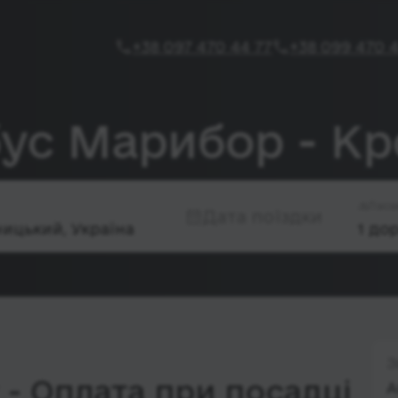
+38 097 470 44 77
+38 099 470 4
бус Марибор - К
Паса
Дата поїздки
З
- Оплата при посадці
А