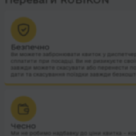
Безпечно
Ви можете забронювати квиток у диспетчера
сплатити при посадці. Ви не ризикуєте сво
завжди можете скасувати або перенести по
дати та скасування поїздки завжди безкошт
Чесно
Ми не робимо надбавку до ціни квитка – ко