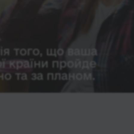
ія того, що ваша
ої країни пройде
о та за планом.