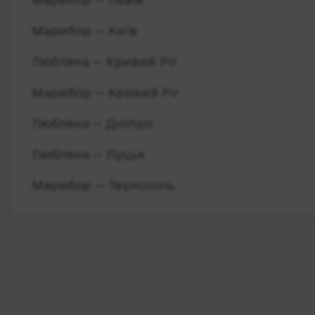
Марибор — Київ
Любляна — Кривий Ріг
Марибор — Кривий Ріг
Любляна — Дніпро
Любляна — Луцьк
Марибор — Тернопіль