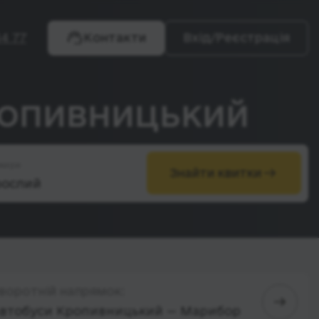
4 77
Контакти
Вхід/Реєстрація
ропивницький
жири
Знайти квитки
воротній напрямок:
втобуси Кропивницький — Марибор