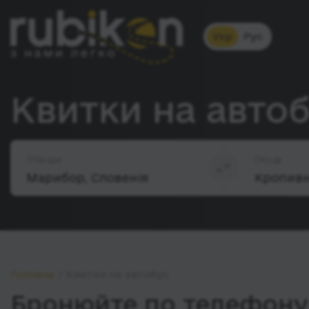
Укр
Рус
Квитки на авто
Звідки
Куди
Головна
Квитки на автобус
Бронюйте по телефону 