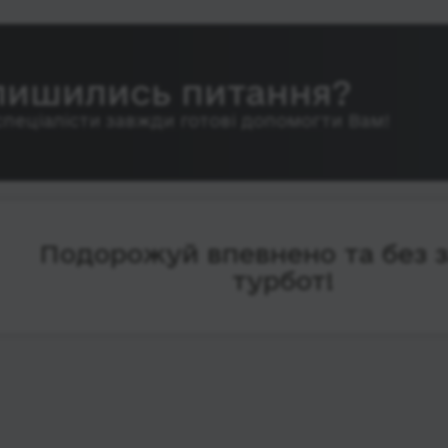
лишились питання?
спеціалісти завжди готові допомогти Вам!
Подорожуй впевнено та без 
турбот!