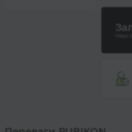
12:00 - 18:00
Wi-Fi
Після 18:00
Туалет
За
Розетка
Наші 
Клімат-контроль
Напої
Індивідуальні ремені
безпеки
Відеосистема
Аудіосистема в
автобусі
Сидіння
підвищенного
комфорту
Лежачі місця
Переваги RUBIKON