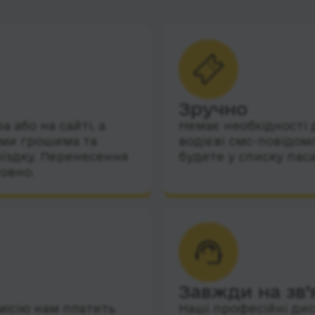
Зручно
 або на сайті, а
Немає необхідності 
їми грошима та
водієві смс-повідом
їздку. Перенесення
будете у списку пас
овно.
Завжди на зв’
місію нам платить
Наші професійні дис