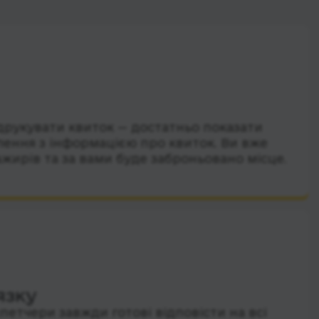
друкувати квиток — достатньо показати
лення з інформацією про квиток. Ви вже
ажирів та за вами буде заброньовано місце.
язку
петчери завжди готові відповісти на всі