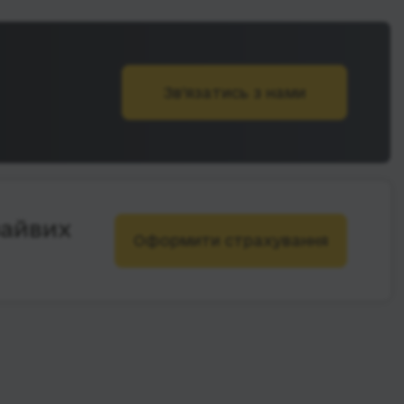
Зв’язатись з нами
зайвих
Оформити страхування