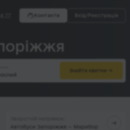
4 77
Контакти
Вхід/Реєстрація
апоріжжя
жири
Знайти квитки
Зворотній напрямок:
Автобуси Запоріжжя — Марибор