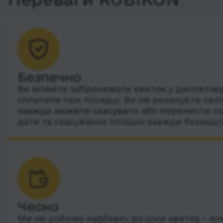
Безпечно
Ви можете забронювати квиток у диспетчера
сплатити при посадці. Ви не ризикуєте сво
завжди можете скасувати або перенести по
дати та скасування поїздки завжди безкошт
Чесно
Ми не робимо надбавку до ціни квитка – ко