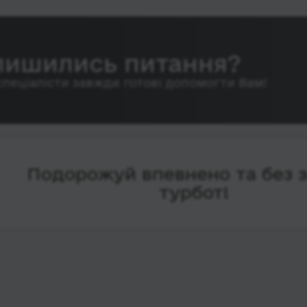
лишились питання?
спеціалісти завжди готові допомогти Вам!
Подорожуй впевнено та без 
турбот!