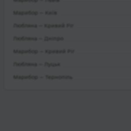
Марибор — Київ
Любляна — Кривий Ріг
Любляна — Дніпро
Марибор — Кривий Ріг
Любляна — Луцьк
Марибор — Тернопіль