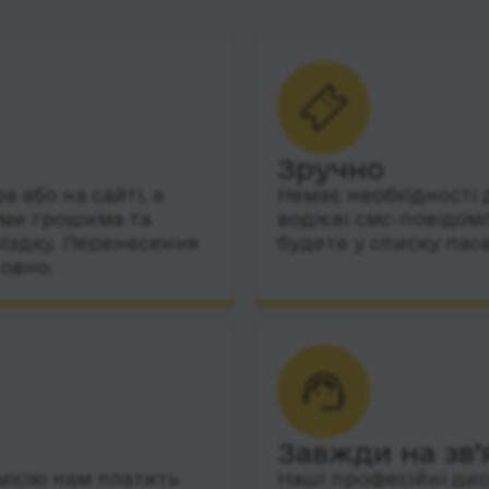
Зручно
 або на сайті, а
Немає необхідності 
їми грошима та
водієві смс-повідом
їздку. Перенесення
будете у списку пас
овно.
Завжди на зв’
місію нам платить
Наші професійні дис