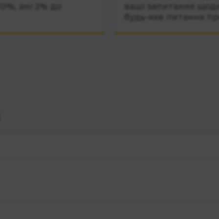
10%, ані 2% до
ваші запитання щодн
будь-яке питання пр
с