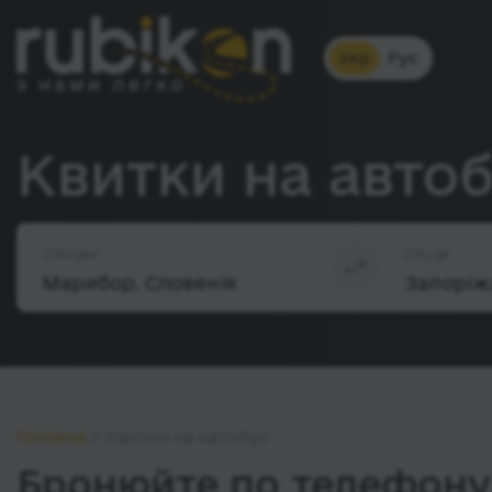
Укр
Рус
Квитки на авто
Звідки
Куди
Головна
Квитки на автобус
Бронюйте по телефону 