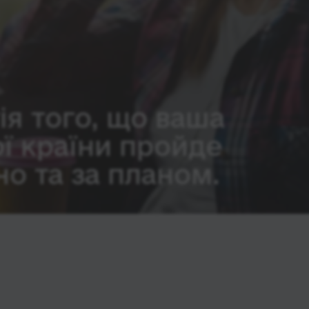
ія того, що ваша
ої країни пройде
о та за планом.