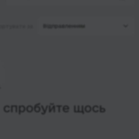
Відправленням
ортувати за
, спробуйте щось