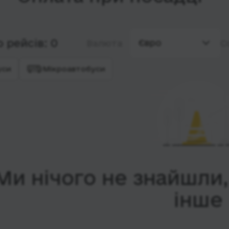
 рейсів: 0
Євро
Валюта
С
уси
Мікроавтобуси
Ми нічого не знайшли
інше