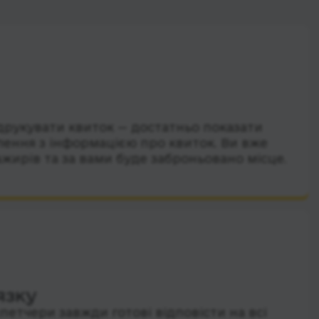
друкувати квиток — достатньо показати
лення з інформацією про квиток. Ви вже
ажирів та за вами буде заброньовано місце.
язку
петчери завжди готові відповісти на всі