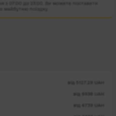
я з 07:00 до 23:00. Ви можете поставити
о майбутню поїздку.
від 5127.29 UAH
від 6938 UAH
від 6739 UAH