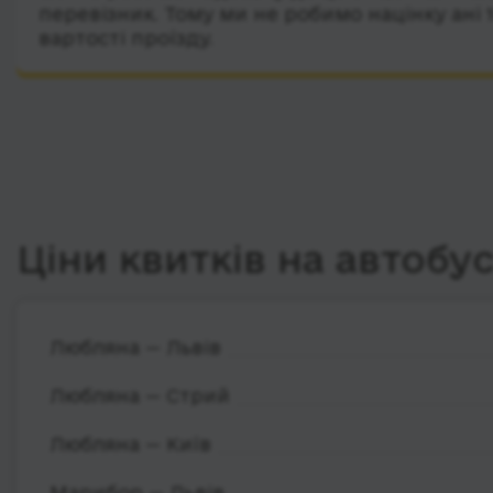
перевізник. Тому ми не робимо націнку ані 
вартості проїзду.
Ціни квитків на автобу
Любляна — Львів
Любляна — Стрий
Любляна — Київ
Марибор — Львів