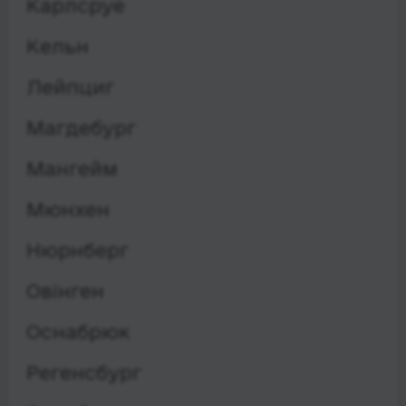
Карлсруе
Кельн
Лейпциг
Магдебург
Мангейм
Мюнхен
Нюрнберг
Овінген
Оснабрюк
Регенсбург