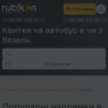
Підтримка
+38 097 470 44 77
+38 099 470 44 77
Квитки на автобус в чи з
Везель
-
1 дорослий
Головна
Країни
Німеччина
Міста
Везель
Популярні напрямки в