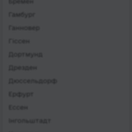
Бремен
Гамбург
Ганновер
Гіссен
Дортмунд
Дрезден
Дюссельдорф
Ерфурт
Ессен
Інгольштадт