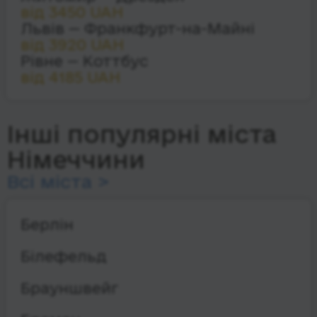
від 3450 UAH
Львів — Франкфурт-на-Майні
від 3920 UAH
Рівне — Коттбус
від 4185 UAH
Інші популярні міста
Німеччини
Всі міста >
Берлін
Білефельд
Брауншвейг