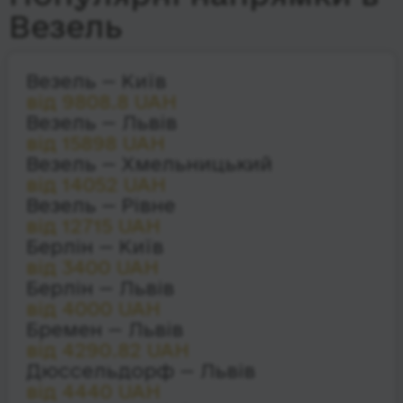
Везель
Везель — Київ
від 9808.8 UAH
Везель — Львів
від 15898 UAH
Везель — Хмельницький
від 14052 UAH
Везель — Рівне
від 12715 UAH
Берлін — Київ
від 3400 UAH
Берлін — Львів
від 4000 UAH
Бремен — Львів
від 4290.82 UAH
Дюссельдорф — Львів
від 4440 UAH