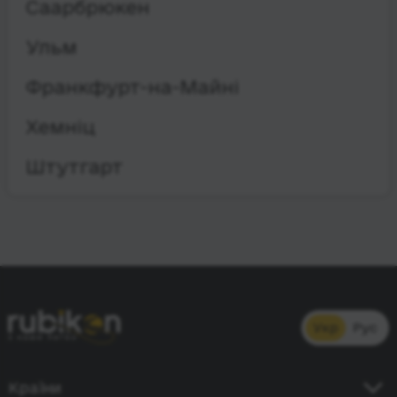
Саарбрюкен
Ульм
Франкфурт-на-Майні
Хемніц
Штутгарт
Укр
Рус
Країни