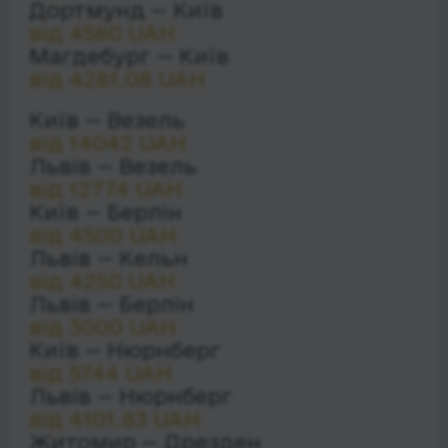
Дортмунд — Київ
від 4560 UAH
Магдебург — Київ
від 4281.08 UAH
Київ — Везель
від 14042 UAH
Львів — Везель
від 12774 UAH
Київ — Берлін
від 4500 UAH
Львів — Кельн
від 4250 UAH
Львів — Берлін
від 3000 UAH
Київ — Нюрнберг
від 5744 UAH
Львів — Нюрнберг
від 4101.83 UAH
Житомир — Дрезден