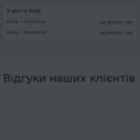
З міста Київ
Київ — Любляна
від 6699.83 UAH
Київ — Марибор
від 6639.62 UAH
Відгуки наших клієнтів