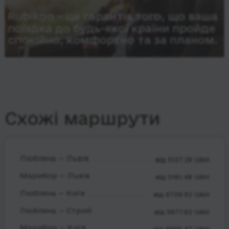
Rubikon – це гарантія того, що ваша
поїздка до будь-якої країни пройде
спокійно, комфортно та за планом.
Схожі маршрути
Любляна — Львів
від 5127.29 UAH
Марибор — Львів
від 5161.48 UAH
Любляна — Київ
від 6709.92 UAH
Любляна — Стрий
від 5677.62 UAH
Марибор — Київ