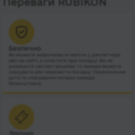
Переваги RUBIKON
Безпечно
Ви можете забронювати квиток у диспетчера
або на сайті, а сплатити при посадці. Ви не
ризикуєте своїми грошима та завжди можете
скасувати або перенести поїздку. Перенесення
дати та скасування поїздки завжди
безкоштовно.
Зручно