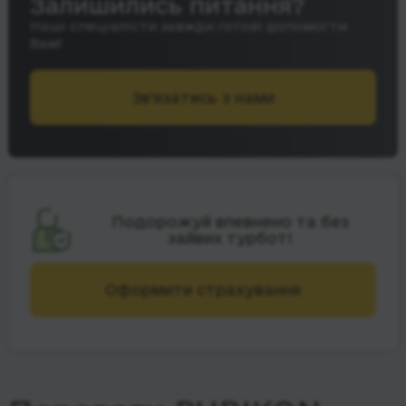
Залишились питання?
Наші спеціалісти завжди готові допомогти
Вам!
Зв’язатись з нами
Подорожуй впевнено та без
зайвих турбот!
Оформити страхування