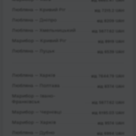
від 6665.47 UAH
Любляна — Кривий Ріг
від 7215.2 UAH
Любляна — Дніпро
від 8209 UAH
Любляна — Хмельницький
від 5677.62 UAH
Марибор — Кривий Ріг
від 8919 UAH
Любляна — Луцьк
від 6539 UAH
Любляна — Харків
від 7644.79 UAH
Любляна — Полтава
від 8374 UAH
Марибор — Івано-
Франківськ
від 5677.62 UAH
Марибор — Чернівці
від 6195.03 UAH
Марибор — Харків
від 9574 UAH
Любляна — Дубно
від 6994 UAH