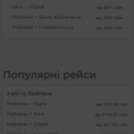
Целє — Стрий
від 6371 UAH
Любляна — Івано-Франківськ
від 7659 UAH
Любляна — Нововолинськ
від 7659 UAH
Популярні рейси
З міста Любляна
Любляна — Львів
від 5127.29 UAH
Любляна — Київ
від 6709.92 UAH
Любляна — Стрий
від 5677.62 UAH