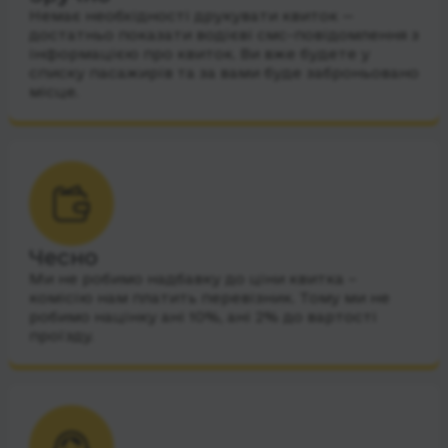
Немає необхідності друкувати квиток —
достатньо показати водієві смс-повідомлення з
інформацією про квиток. Ви вже будете у
списку пасажирів та за вами буде заброньовано
місце.
Чесно
Ми не робимо надбавку до ціни квитка –
комісію нам платить перевізник. Тому ми не
робимо націнку ані 10%, ані 2% до вартості
проїзду.