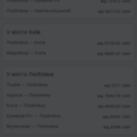
Любляна — Кривий Ріг
від 7215.2 UAH
Любляна — Хмельницький
від 5677.62 UAH
У місто Київ
Любляна — Київ
від 6709.92 UAH
Марибор — Київ
від 6665.47 UAH
У місто Любляна
Львів — Любляна
від 5717 UAH
Харків — Любляна
від 7644.79 UAH
Київ — Любляна
від 6699.83 UAH
Кривий Ріг — Любляна
від 6600 UAH
Мукачево — Любляна
від 6388 UAH