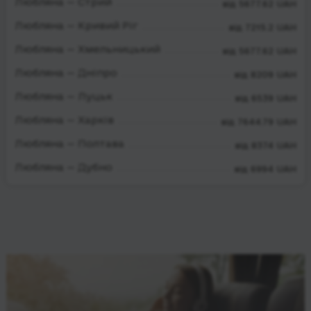
Любляна — Стрий
від 5677.62 UAH
Любляна — Кривий Ріг
від 7215.2 UAH
Любляна — Хмельницький
від 5677.62 UAH
Любляна — Дніпро
від 8209 UAH
Любляна — Луцьк
від 6539 UAH
Любляна — Харків
від 7644.79 UAH
Любляна — Полтава
від 8374 UAH
Любляна — Дубно
від 6994 UAH