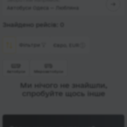
Автобуси Одеса — Любляна
Знайдено рейсів: 0
Фільтри
Євро, EUR
Автобуси
Мікроавтобуси
Ми нічого не знайшли,
спробуйте щось інше