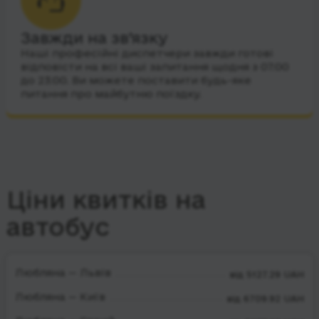
Завжди на зв’язку
Наші професійні диспетчери завжди готові
відповісти на всі ваші запитання щодня з 07:00
до 23:00. Ви можете поставити будь-яке
питання про майбутню поїздку.
Ціни квитків на
автобус
Любляна — Львів
від 5127.29 UAH
Любляна — Київ
від 6709.92 UAH